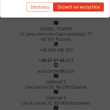
Inowrocław Poznań
Dostosuj
Zezwól na wszystkie
Gdańsk Gdynia Sopot Warszawa
NOBEL TOWER
ul. Jana Henryka Dąbrowskiego 77
60-101 Poznań
+48 609 240 307
+48 61 61 66 217
auto.brzes@o2.pl
Oddział 2
Owczarnia 35, 80-299 Gdańsk
Oddział 3
Ulica Leśna 10, 83-004 Roszkowo