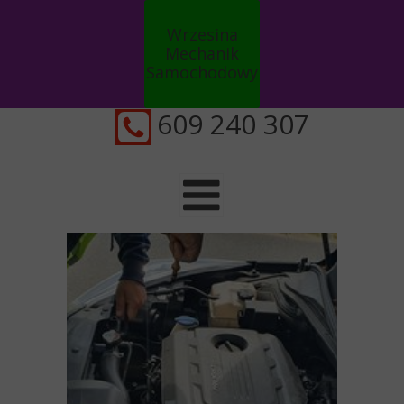
Wrzesina
Mechanik
Samochodowy
Auto serwis
609 240 307