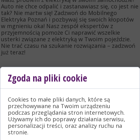
Auto nie chce odpalić i zastanawiasz się, co jest nie
tak? Nie martw się! Zadzwoń do Mobilnego
Elektryka Poznań i pozbywaj się swoich kłopotów
w mgnieniu oka! Nasz zespół ekspertów z
przyjemnością pomoże Ci naprawić wszelkie
usterki związane z elektryką w Twoim pojeździe.
Nie trać czasu na szukanie rozwiązania – zadzwoń
już teraz!
Zgoda na pliki cookie
Cookies to małe pliki danych, które są
przechowywane na Twoim urządzeniu
podczas przeglądania stron internetowych.
KONTAKT
Używamy ich do poprawy działania serwisu,
personalizacji treści, oraz analizy ruchu na
Mobilny Warsztat Mechanik
stronie.
Mobilny Bydgoszcz Toruń