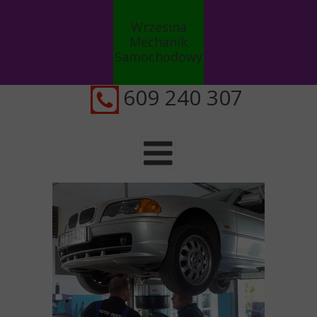
Wrzesina
Mechanik
Samochodowy
Auto serwis
609 240 307