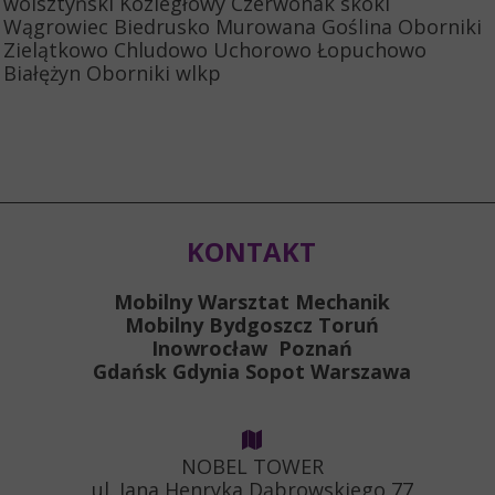
wolsztyński Koziegłowy Czerwonak skoki
Wągrowiec Biedrusko Murowana Goślina Oborniki
Zielątkowo Chludowo Uchorowo Łopuchowo
Białężyn Oborniki wlkp
KONTAKT
Mobilny Warsztat Mechanik
Mobilny Bydgoszcz Toruń
Inowrocław Poznań
Gdańsk Gdynia Sopot Warszawa
NOBEL TOWER
ul. Jana Henryka Dąbrowskiego 77