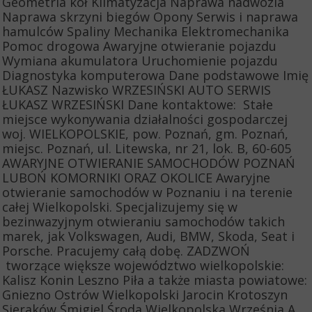
Geometria kół Klimatyzacja Naprawa nadwozia
Naprawa skrzyni biegów Opony Serwis i naprawa
hamulców Spaliny Mechanika Elektromechanika
Pomoc drogowa Awaryjne otwieranie pojazdu
Wymiana akumulatora Uruchomienie pojazdu
Diagnostyka komputerowa Dane podstawowe Imię
ŁUKASZ Nazwisko WRZESIŃSKI AUTO SERWIS
ŁUKASZ WRZESIŃSKI Dane kontaktowe: Stałe
miejsce wykonywania działalności gospodarczej
woj. WIELKOPOLSKIE, pow. Poznań, gm. Poznań,
miejsc. Poznań, ul. Litewska, nr 21, lok. B, 60-605
AWARYJNE OTWIERANIE SAMOCHODÓW POZNAŃ
LUBOŃ KOMORNIKI ORAZ OKOLICE Awaryjne
otwieranie samochodów w Poznaniu i na terenie
całej Wielkopolski. Specjalizujemy się w
bezinwazyjnym otwieraniu samochodów takich
marek, jak Volkswagen, Audi, BMW, Skoda, Seat i
Porsche. Pracujemy całą dobę. ZADZWOŃ
tworzące większe województwo wielkopolskie:
Kalisz Konin Leszno Piła a także miasta powiatowe:
Gniezno Ostrów Wielkopolski Jarocin Krotoszyn
Sieraków Śmigiel Środa Wielkopolska Września A