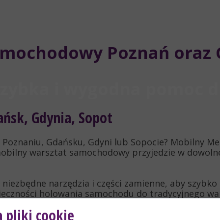
amochodowy Poznań oraz 
szybka i wygodna pomoc 
ńsk, Gdynia, Sopot
Poznaniu, Gdańsku, Gdyni lub Sopocie? Mobilny Mec
mobilny warsztat samochodowy przyjedzie w dowolne
niezbędne narzędzia i części zamienne, aby szybko 
onieczności holowania samochodu do tradycyjnego wa
 pliki cookie
ki i modele samochodów, zapewniając kompleksową o