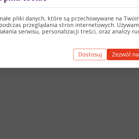
wić się o awarię na drodze - wystarczy zadzwonić do
zej usługi już dziś! Mobilny Mechanik Poznań, Gdańsk
małe pliki danych, które są przechowywane na Twoi
podczas przeglądania stron internetowych. Używam
łania serwisu, personalizacji treści, oraz analizy r
Dostosuj
Zezwól na
y
ń