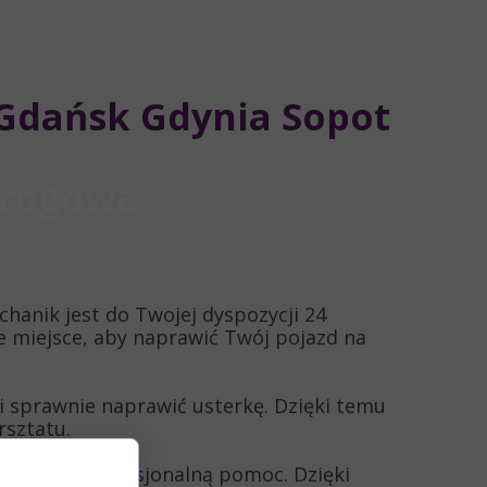
Gdańsk Gdynia Sopot
drogowa
hanik jest do Twojej dyspozycji 24
 miejsce, aby naprawić Twój pojazd na
i sprawnie naprawić usterkę. Dzięki temu
rsztatu.
bsługę i profesjonalną pomoc. Dzięki