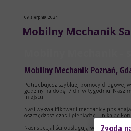
09 sierpnia 2024
Mobilny Mechanik S
Mobilny Mechanik - 
Mobilny Mechanik Poznań, Gda
Potrzebujesz szybkiej pomocy drogowej w 
godziny na dobę, 7 dni w tygodniu! Nasz 
miejscu.
Nasi wykwalifikowani mechanicy posiadają 
oszczędzasz czas i pieniądze, unikając k
Zgoda na
Nasi specjaliści obsługują wszystkie mar