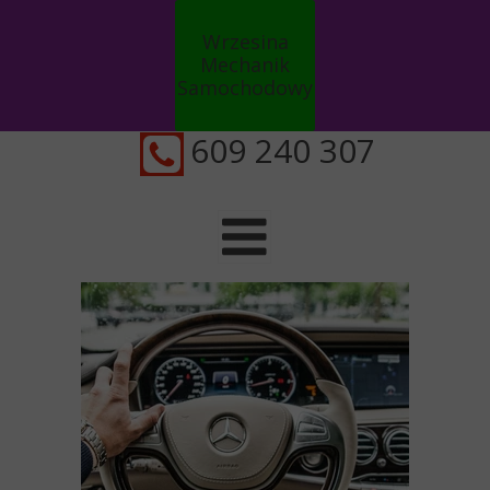
Wrzesina
Mechanik
Samochodowy
Auto serwis
609 240 307