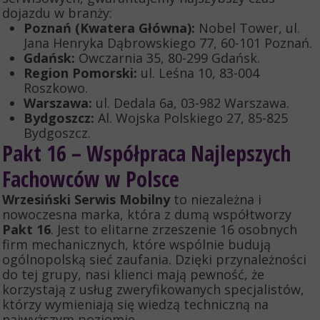
dojazdu w branży:
Poznań (Kwatera Główna):
Nobel Tower, ul.
Jana Henryka Dąbrowskiego 77, 60-101 Poznań.
Gdańsk:
Owczarnia 35, 80-299 Gdańsk.
Region Pomorski:
ul. Leśna 10, 83-004
Roszkowo.
Warszawa:
ul. Dedala 6a, 03-982 Warszawa.
Bydgoszcz:
Al. Wojska Polskiego 27, 85-825
Bydgoszcz.
Pakt 16 – Współpraca Najlepszych
Fachowców w Polsce
Wrzesiński Serwis Mobilny
to niezależna i
nowoczesna marka, która z dumą współtworzy
Pakt 16
. Jest to elitarne zrzeszenie 16 osobnych
firm mechanicznych, które wspólnie budują
ogólnopolską sieć zaufania. Dzięki przynależności
do tej grupy, nasi klienci mają pewność, że
korzystają z usług zweryfikowanych specjalistów,
którzy wymieniają się wiedzą techniczną na
najwyższym poziomie.