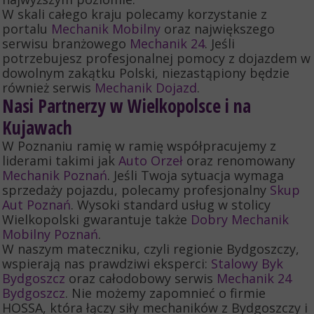
W skali całego kraju polecamy korzystanie z
portalu
Mechanik Mobilny
oraz największego
serwisu branżowego
Mechanik 24
. Jeśli
potrzebujesz profesjonalnej pomocy z dojazdem w
dowolnym zakątku Polski, niezastąpiony będzie
również serwis
Mechanik Dojazd
.
Nasi Partnerzy w Wielkopolsce i na
Kujawach
W Poznaniu ramię w ramię współpracujemy z
liderami takimi jak
Auto Orzeł
oraz renomowany
Mechanik Poznań
. Jeśli Twoja sytuacja wymaga
sprzedaży pojazdu, polecamy profesjonalny
Skup
Aut Poznań
. Wysoki standard usług w stolicy
Wielkopolski gwarantuje także
Dobry Mechanik
Mobilny Poznań
.
W naszym mateczniku, czyli regionie Bydgoszczy,
wspierają nas prawdziwi eksperci:
Stalowy Byk
Bydgoszcz
oraz całodobowy serwis
Mechanik 24
Bydgoszcz
. Nie możemy zapomnieć o firmie
HOSSA, która łączy siły mechaników z Bydgoszczy i