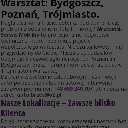
Warsztat: Bydgoszcz,
Poznań, Trójmiasto.
Nagła awaria na trasie, usterka pod domem, czy
problem z odpaleniem floty firmowej?
Wrzesiński
Serwis Mobilny
to profesjonalne pogotowie
techniczne, które redefiniuje pojęcie
współczesnego warsztatu. Nie szukaj lawety – my
przyjedziemy do Ciebie. Nasza sieć oddziałów
obejmuje kluczowe aglomeracje: od Poznania i
Bydgoszczy, przez Toruń i Inowrocław, aż po całe
Trójmiasto i Warszawę.
Działamy w systemie całodobowym. Jeśli Twoje
auto potrzebuje natychmiastowej interwencji,
zadzwoń pod numer:
+48 609 240 307
lub napisz na
adres:
auto.brzes@o2.pl
.
Nasze Lokalizacje – Zawsze blisko
Klienta
Dzięki strategicznemu rozmieszczeniu naszych baz
serwisowych, gwarantujemy najszybszy czas